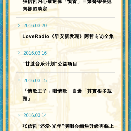
張信哲內心叛逆像「憤青」自爆聲帶長瘜
肉卻超淡定
2016.03.20
LoveRadio《早安新发现》阿哲专访全集
2016.03.16
“甘蔗音乐计划”公益项目
2016.03.15
「情歌王子」唱情歌 自爆「其實很多瓶
頸」
2016.03.14
张信哲“还爱·光年”演唱会绚烂升级再临上