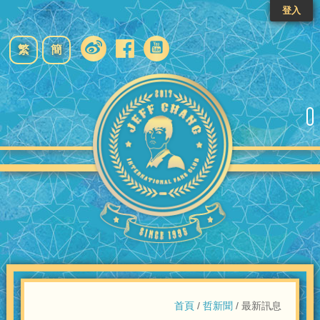
登入
繁
簡
首頁
/
哲新聞
/ 最新訊息